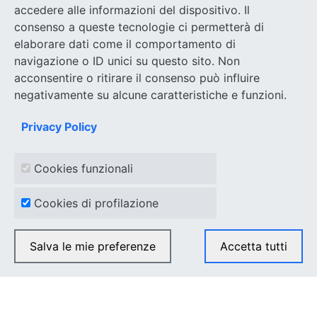
accedere alle informazioni del dispositivo. Il
consenso a queste tecnologie ci permetterà di
elaborare dati come il comportamento di
Brevetti +: Conclusioni
navigazione o ID unici su questo sito. Non
acconsentire o ritirare il consenso può influire
L’incentivo rappresenta un’ottima opportunità per le
negativamente su alcune caratteristiche e funzioni.
imprese che intendono acquistare servizi
specialistici finalizzati alla valorizzazione economica
Privacy Policy
di un brevetto, in termini di redditività, produttività e
sviluppo di mercato.
Cookies funzionali
Cookies di profilazione
Salva le mie preferenze
Accetta tutti
Togli il consenso
METTICI