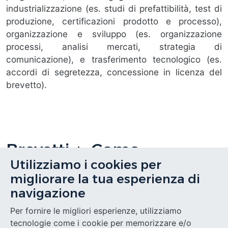
industrializzazione (es. studi di prefattibilità, test di
produzione, certificazioni prodotto e processo),
organizzazione e sviluppo (es. organizzazione
processi, analisi mercati, strategia di
comunicazione), e trasferimento tecnologico (es.
accordi di segretezza, concessione in licenza del
brevetto).
Brevetti +: Come
Utilizziamo i cookies per
Presentare la Domanda?
migliorare la tua esperienza di
Si possono presentare le domande esclusivamente
navigazione
online dal 29 ottobre 2024.
Per fornire le migliori esperienze, utilizziamo
tecnologie come i cookie per memorizzare e/o